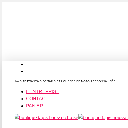
Passer
au
contenu
principal
facebook
instagram
1er SITE FRANÇAIS DE TAPIS ET HOUSSES DE MOTO PERSONNALISÉS
L’ENTREPRISE
CONTACT
PANIER