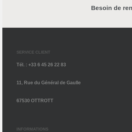
Besoin de re
SERVICE CLIENT
Tél. : +33 6 45 26 22 83
11, Rue du Général de Gaulle
67530 OTTROTT
INFORMATIONS