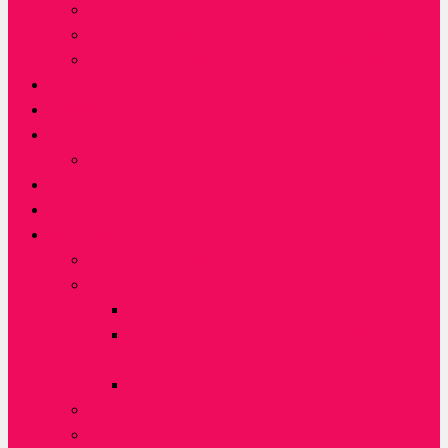
TAPIS MOTOS ENVIRONNEMENTAL
TAPIS CROSS ENDURO ENVIRONNEMENTAL
TAPIS SUPERMOTARD ENVIRONNEMENTAL
GOURDES
BARNUM
CHAISES
CHAISE LONGUE
DALLES DE SOL
HOUSSES
ACCESSOIRES
BLOQUES ROUES
CARTES CADEAUX PERSONNALISÉES
CARTE CADEAU POUR TAPIS
CARTE CADEAU POUR HOUSSE
PERSONNALISÉE
CARTE CADEAUX POUR PILOTE
CHAISE LONGUE
CINTRE VENTILÉ