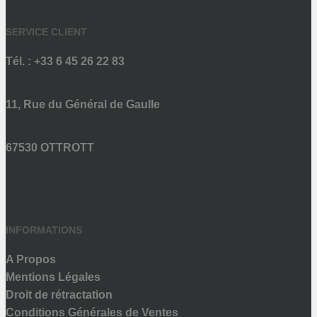
SERVICE CLIENT
Tél. : +33 6 45 26 22 83
11, Rue du Général de Gaulle
67530 OTTROTT
INFORMATIONS
A Propos
Mentions Légales
Droit de rétractation
Conditions Générales de Ventes