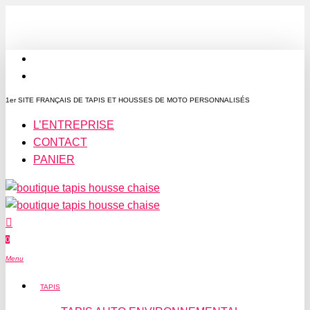
Passer
au
contenu
facebook
principal
instagram
1er SITE FRANÇAIS DE TAPIS ET HOUSSES DE MOTO PERSONNALISÉS
L’ENTREPRISE
CONTACT
PANIER
0
Menu
TAPIS