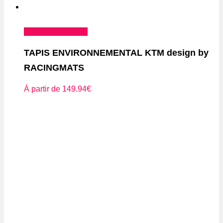
Ce
Choix des options
produit
TAPIS ENVIRONNEMENTAL KTM design by
a
RACINGMATS
plusieurs
variations.
À partir de
149.94
€
Les
options
peuvent
être
choisies
sur
la
page
du
produit