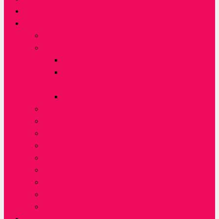
HOUSSES
ACCESSOIRES
BLOQUES ROUES
CARTES CADEAUX PERSONNALISÉES
CARTE CADEAU POUR TAPIS
CARTE CADEAU POUR HOUSSE
PERSONNALISÉE
CARTE CADEAUX POUR PILOTE
CHAISE LONGUE
CINTRE VENTILÉ
DÉMONTE PNEU
ÉTAGÈRE VENTILÉE
GOURDES PERSONNALISÉES
PRESS-BOOK SPONSORING
SÉCHOIR
SUPPORT DE JANTES
VENTILATEUR
ACTUALITÉS