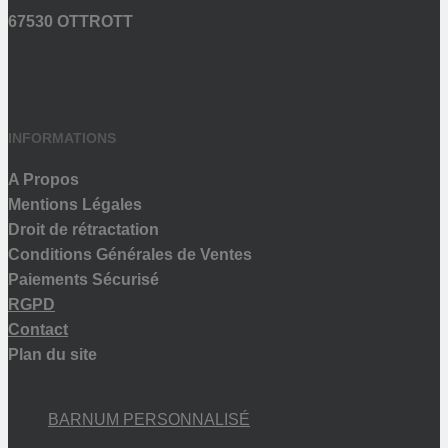
67530 OTTROTT
INFORMATIONS
A Propos
Mentions Légales
Droit de rétractation
Conditions Générales de Ventes
Paiements Sécurisé
RGPD
Contact
Plan du site
BARNUM PERSONNALISÉ