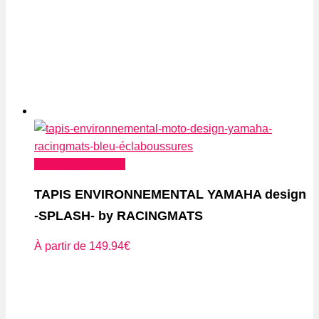
Ce
Choix des options
produit
TAPIS ENVIRONNEMENTAL YAMAHA design
a
-SPLASH- by RACINGMATS
plusieurs
variations.
À partir de
149.94
€
Les
options
peuvent
être