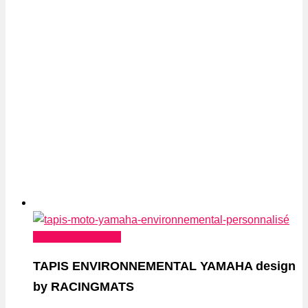
Ce
Choix des options
produit
TAPIS ENVIRONNEMENTAL YAMAHA design
a
by RACINGMATS
plusieurs
variations.