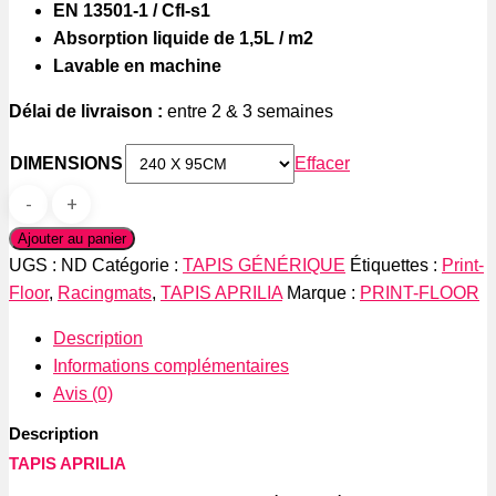
EN 13501-1 / Cfl-s1
Absorption liquide de 1,5L / m2
Lavable en machine
Délai de livraison :
entre 2 & 3 semaines
DIMENSIONS
Effacer
quantité
de
Ajouter au panier
TAPIS
UGS :
ND
Catégorie :
TAPIS GÉNÉRIQUE
Étiquettes :
Print-
APRILIA
Floor
,
Racingmats
,
TAPIS APRILIA
Marque :
PRINT-FLOOR
Description
Informations complémentaires
Avis (0)
Description
TAPIS APRILIA