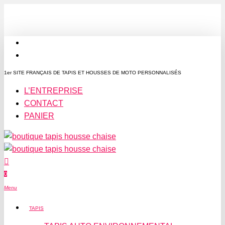
Passer
au
contenu
facebook
principal
instagram
1er SITE FRANÇAIS DE TAPIS ET HOUSSES DE MOTO PERSONNALISÉS
L’ENTREPRISE
CONTACT
PANIER
0
Menu
TAPIS