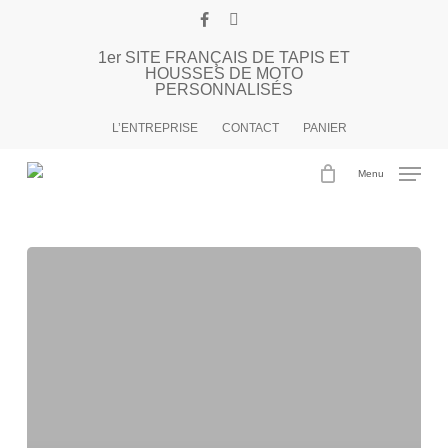
Passer
facebook
instagram
au
1er SITE FRANÇAIS DE TAPIS ET
contenu
HOUSSES DE MOTO
principal
PERSONNALISÉS
Étiquette
JEG TEAM
L’ENTREPRISE
CONTACT
PANIER
Menu
JEG
RACING
TEAM