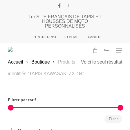
Passer
facebook
instagram
au
1er SITE FRANÇAIS DE TAPIS ET
contenu
HOUSSES DE MOTO
principal
PERSONNALISÉS
TAPIS KAWASAKI ZX-4R
L’ENTREPRISE
CONTACT
PANIER
Menu
Accueil
Boutique
Produits
Voici le seul résultat
identifiés “TAPIS KAWASAKI ZX-4R”
Filtrer par tarif
Prix
Prix
Filtrer
min
max