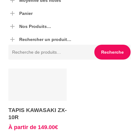
Moyenne des notes
Panier
Nos Produits…
Rechercher un produit…
Recherche
Recherche
pour :
Ce
Choix Des Options
TAPIS KAWASAKI ZX-
produit
10R
a
À partir de
149.00
€
plusieurs
variations.