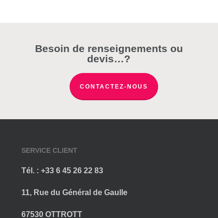
Les
options
peuvent
être
Besoin de renseignements ou
choisies
devis…?
sur
la
CONTACTEZ-NOUS
page
du
produit
SERVICE CLIENT
Tél. : +33 6 45 26 22 83
11, Rue du Général de Gaulle
67530 OTTROTT